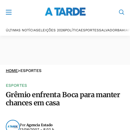
ÚLTIMAS NOTÍCIAS
ELEIÇÕES 2026
POLÍTICA
ESPORTES
SALVADOR
BAHIA
P
HOME
>
ESPORTES
ESPORTES
Grêmio enfrenta Boca para manter
chances em casa
Por
Agencia Estado
13/06/2007 - 8:02 h