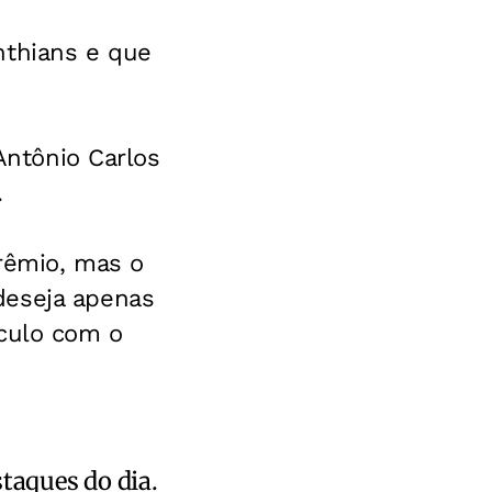
nthians e que
 Antônio Carlos
.
Grêmio, mas o
deseja apenas
nculo com o
staques do dia.