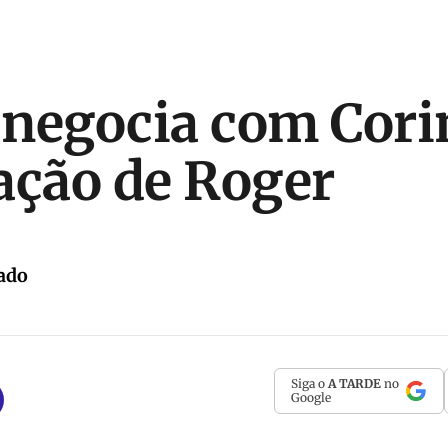
negocia com Cori
ação de Roger
ado
Siga o
A TARDE
no
Google