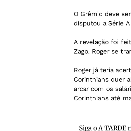
O Grêmio deve ser
disputou a Série 
A revelação foi fe
Zago. Roger se tra
Roger já teria ace
Corinthians quer 
arcar com os salá
Corinthians até m
Siga o A TARDE 