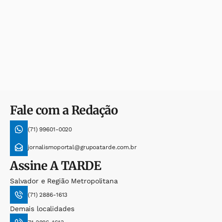
Fale com a Redação
(71) 99601-0020
jornalismoportal@grupoatarde.com.br
Assine
A TARDE
Salvador e Região Metropolitana
(71) 2886-1613
Demais localidades