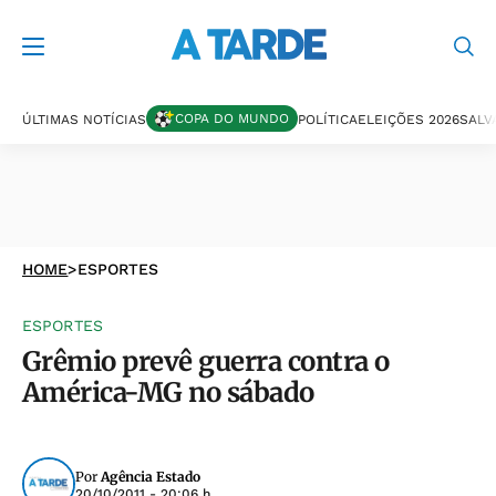
COPA DO MUNDO
ÚLTIMAS NOTÍCIAS
POLÍTICA
ELEIÇÕES 2026
SALV
HOME
>
ESPORTES
ESPORTES
Grêmio prevê guerra contra o
América-MG no sábado
Por
Agência Estado
20/10/2011 - 20:06 h