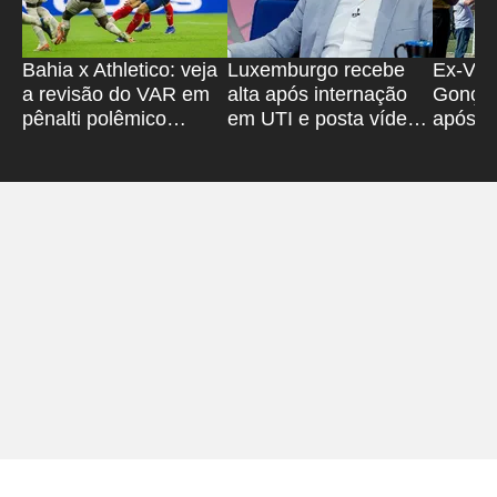
Bahia x Athletico: veja
Luxemburgo recebe
Ex-Vitó
a revisão do VAR em
alta após internação
Gonçal
pênalti polêmico
em UTI e posta vídeo;
após sa
anulado
assista
'Super