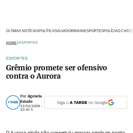
ÚLTIMAS NOTÍCIAS
POLÍTICA
SALVADOR
BAHIA
ESPORTES
POLÍCIA
O CARR
>
ESPORTES
HOME
ESPORTES
Grêmio promete ser ofensivo
contra o Aurora
Por
Agencia
Estado
Siga o
A TARDE
no Google
23/03/2009 -
20:40 h
O Aurora ainda não conseguiu marcar nenhum ponto