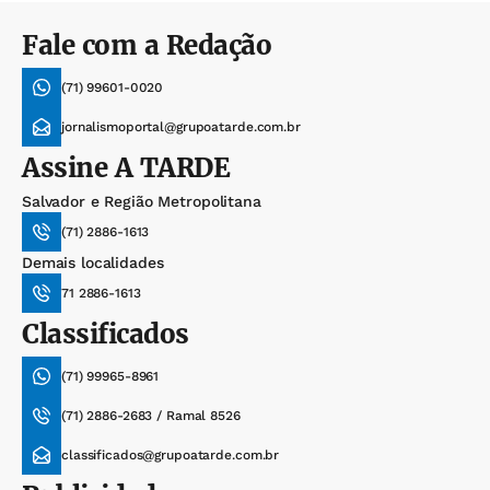
Fale com a Redação
(71) 99601-0020
jornalismoportal@grupoatarde.com.br
Assine
A TARDE
Salvador e Região Metropolitana
(71) 2886-1613
Demais localidades
71 2886-1613
Classificados
(71) 99965-8961
(71) 2886-2683 / Ramal 8526
classificados@grupoatarde.com.br