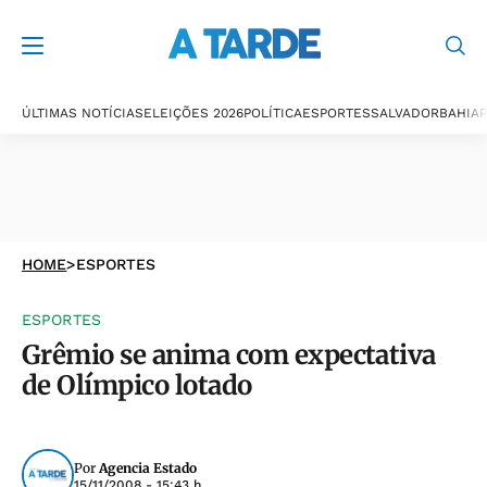
ÚLTIMAS NOTÍCIAS
ELEIÇÕES 2026
POLÍTICA
ESPORTES
SALVADOR
BAHIA
P
HOME
>
ESPORTES
ESPORTES
Grêmio se anima com expectativa
de Olímpico lotado
Por
Agencia Estado
15/11/2008 - 15:43 h