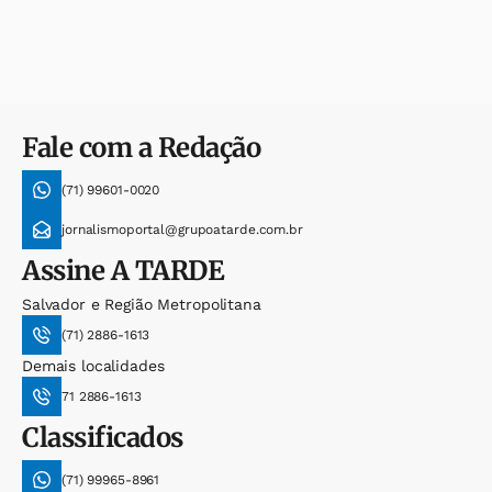
Fale com a Redação
(71) 99601-0020
jornalismoportal@grupoatarde.com.br
Assine
A TARDE
Salvador e Região Metropolitana
(71) 2886-1613
Demais localidades
71 2886-1613
Classificados
(71) 99965-8961