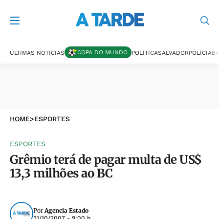
COPA DO MUNDO
ÚLTIMAS NOTÍCIAS
POLÍTICA
SALVADOR
POLÍCIA
BA
HOME
>
ESPORTES
ESPORTES
Grêmio terá de pagar multa de US$
13,3 milhões ao BC
Por
Agencia Estado
31/10/2007 - 9:00 h