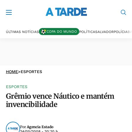
COPA DO MUNDO
ÚLTIMAS NOTÍCIAS
POLÍTICA
SALVADOR
POLÍCIA
BA
HOME
>
ESPORTES
ESPORTES
Grêmio vence Náutico e mantém
invencibilidade
Por
Agencia Estado
24/05/2008 - 20:20 h