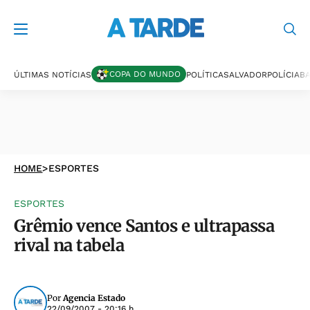
COPA DO MUNDO
ÚLTIMAS NOTÍCIAS
POLÍTICA
SALVADOR
POLÍCIA
BA
HOME
>
ESPORTES
ESPORTES
Grêmio vence Santos e ultrapassa
rival na tabela
Por
Agencia Estado
22/09/2007 - 20:16 h