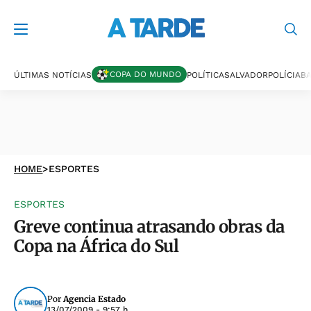
COPA DO MUNDO
ÚLTIMAS NOTÍCIAS
POLÍTICA
SALVADOR
POLÍCIA
BA
HOME
>
ESPORTES
ESPORTES
Greve continua atrasando obras da
Copa na África do Sul
Por
Agencia Estado
13/07/2009 - 9:57 h