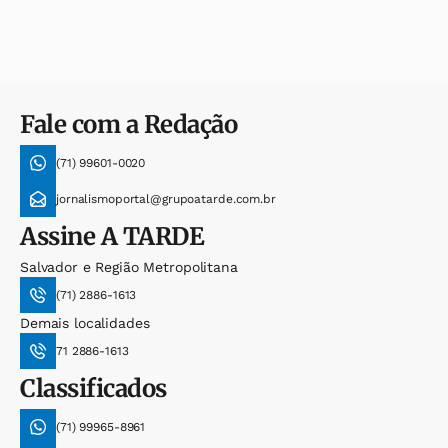
Fale com a Redação
(71) 99601-0020
jornalismoportal@grupoatarde.com.br
Assine
A TARDE
Salvador e Região Metropolitana
(71) 2886-1613
Demais localidades
71 2886-1613
Classificados
(71) 99965-8961