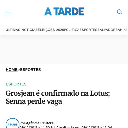
ÚLTIMAS NOTÍCIAS
ELEIÇÕES 2026
POLÍTICA
ESPORTES
SALVADOR
BAHIA
P
HOME
>
ESPORTES
ESPORTES
Grosjean é confirmado na Lotus;
Senna perde vaga
Por
Agência Reuters
09/12/2011 - 14:50 h
| Atualizada em
09/12/2011 - 15:04