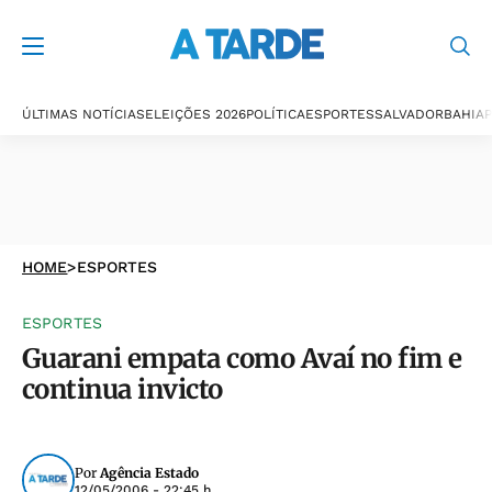
ÚLTIMAS NOTÍCIAS
ELEIÇÕES 2026
POLÍTICA
ESPORTES
SALVADOR
BAHIA
P
HOME
>
ESPORTES
ESPORTES
Guarani empata como Avaí no fim e
continua invicto
Por
Agência Estado
12/05/2006 - 22:45 h