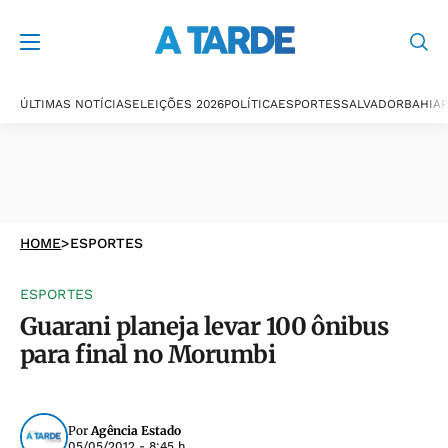
ÚLTIMAS NOTÍCIAS
ELEIÇÕES 2026
POLÍTICA
ESPORTES
SALVADOR
BAHIA
P
HOME
>
ESPORTES
ESPORTES
Guarani planeja levar 100 ônibus
para final no Morumbi
Por
Agência Estado
05/05/2012 - 8:45 h