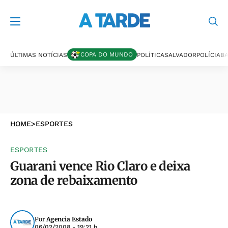
COPA DO MUNDO
ÚLTIMAS NOTÍCIAS
POLÍTICA
SALVADOR
POLÍCIA
BA
HOME
>
ESPORTES
ESPORTES
Guarani vence Rio Claro e deixa
zona de rebaixamento
Por
Agencia Estado
06/02/2008 - 19:21 h