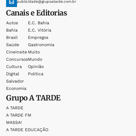
publicidade@grupoatarde.com.br
Canais e Editorias
Autos
E.c. Bahia
Bahia
E.c. Vitória
Brasil
Empregos
Saúde
Gastronomia
Cineinsite
Muito
Concursos
Mundo
Cultura
Opinião
Digital
Política
Salvador
Economia
Grupo
A TARDE
A TARDE
A TARDE FM
MASSA!
A TARDE EDUCAÇÃO