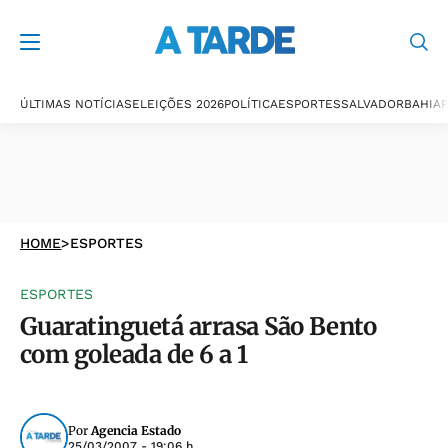
ÚLTIMAS NOTÍCIAS
ELEIÇÕES 2026
POLÍTICA
ESPORTES
SALVADOR
BAHIA
P
HOME
>
ESPORTES
ESPORTES
Guaratinguetá arrasa São Bento
com goleada de 6 a 1
Por
Agencia Estado
25/03/2007 - 19:06 h