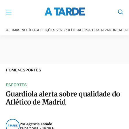
ÚLTIMAS NOTÍCIAS
ELEIÇÕES 2026
POLÍTICA
ESPORTES
SALVADOR
BAHIA
P
HOME
>
ESPORTES
ESPORTES
Guardiola alerta sobre qualidade do
Atlético de Madrid
Por
Agencia Estado
13/01/2009 - 16:39 h