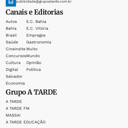
publicidade@grupoatarde.com.br
Canais e Editorias
Autos
E.c. Bahia
Bahia
E.c. Vitória
Brasil
Empregos
Saúde
Gastronomia
Cineinsite
Muito
Concursos
Mundo
Cultura
Opinião
Digital
Política
Salvador
Economia
Grupo
A TARDE
A TARDE
A TARDE FM
MASSA!
A TARDE EDUCAÇÃO