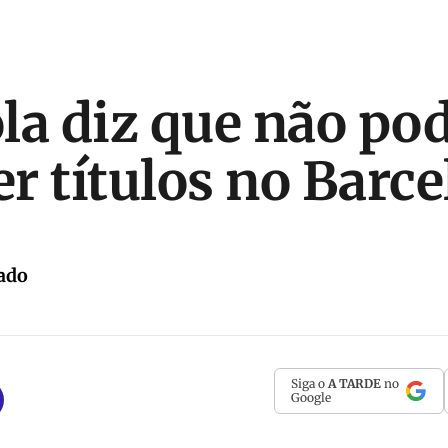
la diz que não po
r títulos no Barc
ado
Siga o
A TARDE
no
Google