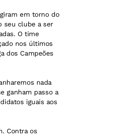
 giram em torno do
 seu clube a ser
adas. O time
çado nos últimos
iga dos Campeões
 ganharemos nada
s se ganham passo a
didatos iguais aos
n. Contra os