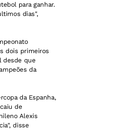
tebol para ganhar.
timos dias",
ampeonato
s dois primeiros
ol desde que
Campeões da
ercopa da Espanha,
caiu de
ileno Alexis
ia", disse