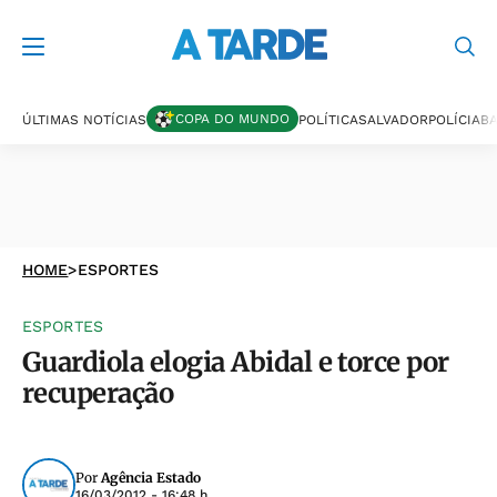
COPA DO MUNDO
ÚLTIMAS NOTÍCIAS
POLÍTICA
SALVADOR
POLÍCIA
BA
HOME
>
ESPORTES
ESPORTES
Guardiola elogia Abidal e torce por
recuperação
Por
Agência Estado
16/03/2012 - 16:48 h