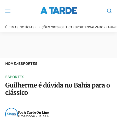
ÚLTIMAS NOTÍCIAS
ELEIÇÕES 2026
POLÍTICA
ESPORTES
SALVADOR
BAHIA
P
HOME
>
ESPORTES
ESPORTES
Guilherme é dúvida no Bahia para o
clássico
Por
A Tarde On Line
11/05/2006 - 13:24 h