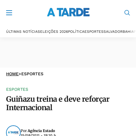
ÚLTIMAS NOTÍCIAS
ELEIÇÕES 2026
POLÍTICA
ESPORTES
SALVADOR
BAHIA
P
HOME
>
ESPORTES
ESPORTES
Guiñazu treina e deve reforçar
Internacional
Por
Agência Estado
15/08/2011 - 19:10 h