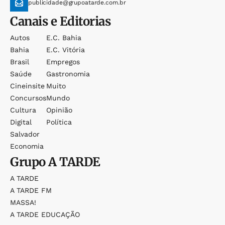
publicidade@grupoatarde.com.br
Canais e Editorias
Autos
E.c. Bahia
Bahia
E.c. Vitória
Brasil
Empregos
Saúde
Gastronomia
Cineinsite
Muito
Concursos
Mundo
Cultura
Opinião
Digital
Política
Salvador
Economia
Grupo
A TARDE
A TARDE
A TARDE FM
MASSA!
A TARDE EDUCAÇÃO