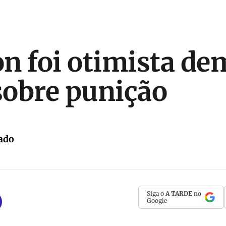
n foi otimista dem
obre punição
ado
Siga o
A TARDE
no
Google