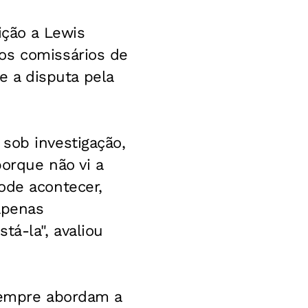
ição a Lewis
os comissários de
te a disputa pela
sob investigação,
porque não vi a
ode acontecer,
apenas
tá-la", avaliou
 sempre abordam a