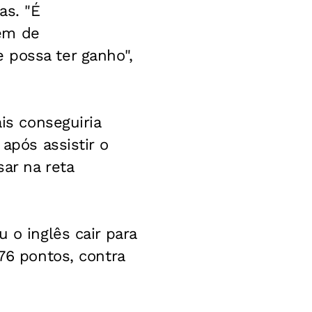
as. "É
tem de
 possa ter ganho",
is conseguiria
após assistir o
sar na reta
 o inglês cair para
76 pontos, contra