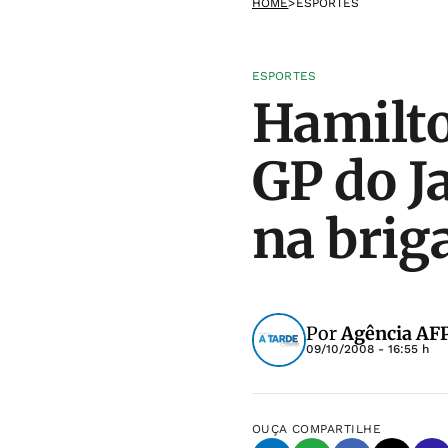
HOME
>
ESPORTES
ESPORTES
Hamilto
GP do J
na brig
Por
Agência AF
09/10/2008 - 16:55 h
OUÇA
COMPARTILHE