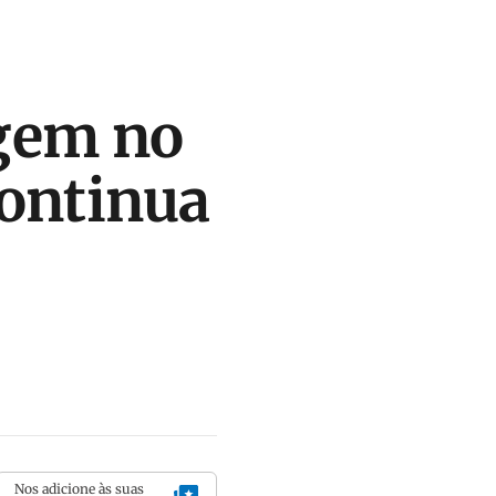
gem no
continua
Nos adicione às suas