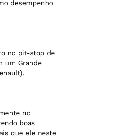
simo desempenho
ro no pit-stop de
em um Grande
nault).
umente no
 tendo boas
ais que ele neste