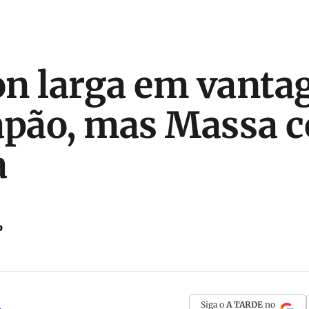
n larga em vanta
apão, mas Massa 
a
P
Siga o
A TARDE
no