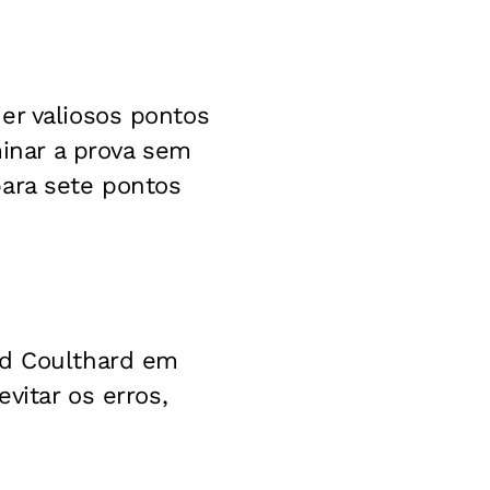
er valiosos pontos
inar a prova sem
para sete pontos
id Coulthard em
vitar os erros,