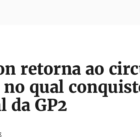
n retorna ao circ
no qual conquist
l da GP2
E