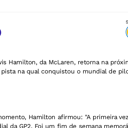
ewis Hamilton, da McLaren, retorna na próx
 pista na qual conquistou o mundial de pil
omento, Hamilton afirmou: "A primeira vez 
al da GP2. Foi um fim de semana memoráve