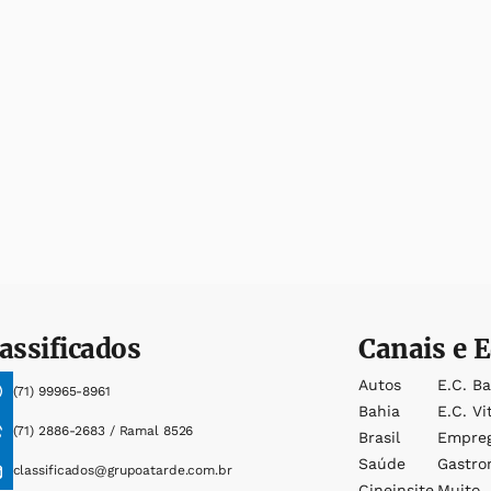
assificados
Canais e E
Autos
E.c. B
(71) 99965-8961
Bahia
E.c. Vi
(71) 2886-2683 / Ramal 8526
Brasil
Empre
Saúde
Gastro
classificados@grupoatarde.com.br
Cineinsite
Muito