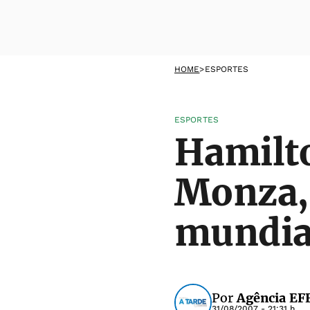
HOME
>
ESPORTES
ESPORTES
Hamilto
Monza, 
mundia
Por
Agência EF
31/08/2007 - 21:31 h