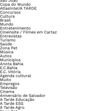
São João
Copa do Mundo
AtlasIntel/A TARDE
Concursos
Cultura
Brasil
Mundo
Entretenimento
Cineinsite / Filmes em Cartaz
Entrevistas
Turismo
Saúde
Zona Pet
Música
Autos
Municípios
Anota Bahia
E.C.Bahia
E.C. Vitória
Agenda cultural
Muito
Empregos
Televisão
Cinema
Aniversário de Salvador
A Tarde Educação
A Tarde ESG
A Tarde Agro