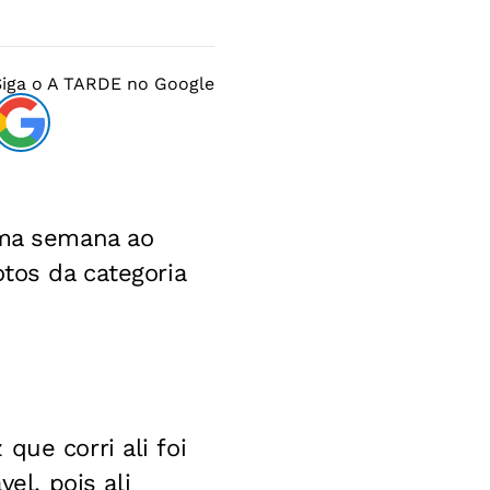
Siga o
A TARDE
no Google
ima semana ao
otos da categoria
que corri ali foi
l, pois ali