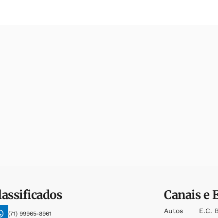
lassificados
Canais e 
Autos
E.c. 
(71) 99965-8961