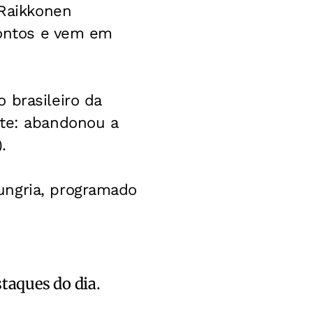
 Raikkonen
pontos e vem em
 brasileiro da
rte: abandonou a
.
ungria, programado
staques do dia.