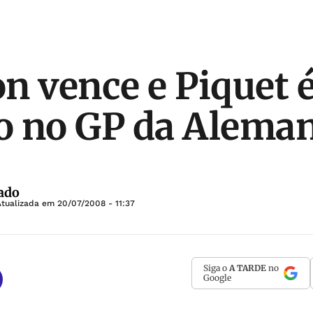
n vence e Piquet 
o no GP da Alema
ado
Atualizada em
20/07/2008 - 11:37
Siga o
A TARDE
no
Google