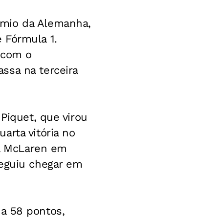
êmio da Alemanha,
 Fórmula 1.
, com o
ssa na terceira
Piquet, que virou
arta vitória no
a McLaren em
seguiu chegar em
a 58 pontos,