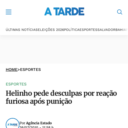
ÚLTIMAS NOTÍCIAS
ELEIÇÕES 2026
POLÍTICA
ESPORTES
SALVADOR
BAHIA
P
HOME
>
ESPORTES
ESPORTES
Helinho pede desculpas por reação
furiosa após punição
Por
Agência Estado
26/07/2010 - 11:58 h