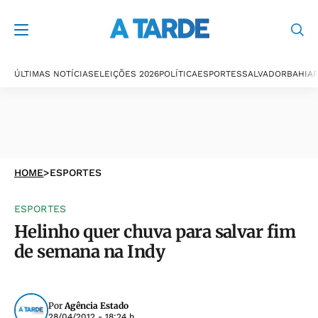
ÚLTIMAS NOTÍCIAS
ELEIÇÕES 2026
POLÍTICA
ESPORTES
SALVADOR
BAHIA
P
HOME
>
ESPORTES
ESPORTES
Helinho quer chuva para salvar fim
de semana na Indy
Por
Agência Estado
28/04/2012 - 18:24 h