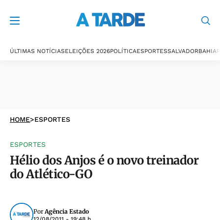
ÚLTIMAS NOTÍCIAS
ELEIÇÕES 2026
POLÍTICA
ESPORTES
SALVADOR
BAHIA
P
HOME
>
ESPORTES
ESPORTES
Hélio dos Anjos é o novo treinador
do Atlético-GO
Por
Agência Estado
12/08/2011 - 19:48 h