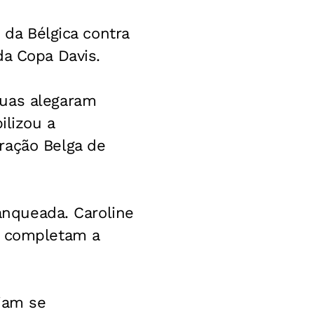
 da Bélgica contra
da Copa Davis.
duas alegaram
ilizou a
ração Belga de
ranqueada. Caroline
r completam a
iam se