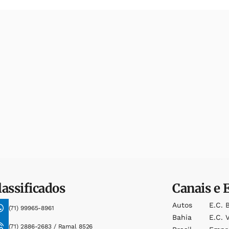
lassificados
Canais e 
Autos
E.c. 
(71) 99965-8961
Bahia
E.c. V
(71) 2886-2683 / Ramal 8526