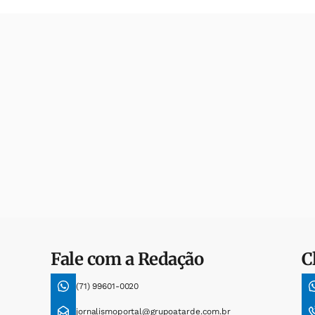
Fale com a Redação
C
(71) 99601-0020
jornalismoportal@grupoatarde.com.br