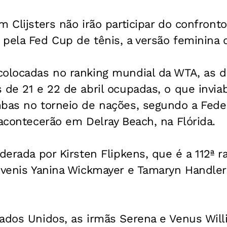
m Clijsters não irão participar do confronto
pela Fed Cup de tênis, a versão feminina 
colocadas no ranking mundial da WTA, as 
 de 21 e 22 de abril ocupadas, o que inviab
mbas no torneio de nações, segundo a Fede
 acontecerão em Delray Beach, na Flórida.
iderada por Kirsten Flipkens, que é a 112ª 
juvenis Yanina Wickmayer e Tamaryn Handle
tados Unidos, as irmãs Serena e Venus Will