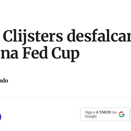
 Clijsters desfalc
 na Fed Cup
ado
Siga o
A TARDE
no
Google