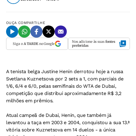
OUÇA
COMPARTILHE
Nos adicione às suas
fontes
Siga o
A TARDE
no Google
preferidas
A tenista belga Justine Henin derrotou hoje a russa
Svetlana Kuznetsova por 2 sets a 1, com parciais de
1/6, 6/4 e 6/0, pelas semifinais do WTA de Dubai,
competição que distribui aproximadamente R$ 3,2
milhões em prêmios.
Atual campeã de Dubai, Henin, que também já
levantou a taça em 2003 e 2004, conquistou a sua 13.ª
vitória sobre Kuznetsova em 14 duelos - a única