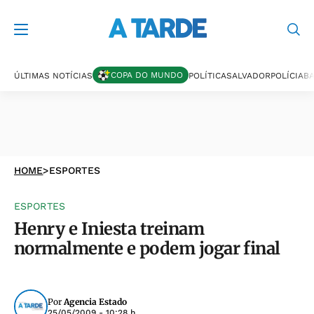
COPA DO MUNDO
ÚLTIMAS NOTÍCIAS
POLÍTICA
SALVADOR
POLÍCIA
BA
HOME
>
ESPORTES
ESPORTES
Henry e Iniesta treinam
normalmente e podem jogar final
Por
Agencia Estado
25/05/2009 - 10:28 h