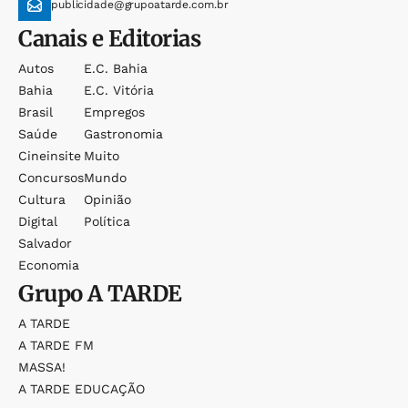
publicidade@grupoatarde.com.br
Canais e Editorias
Autos
E.c. Bahia
Bahia
E.c. Vitória
Brasil
Empregos
Saúde
Gastronomia
Cineinsite
Muito
Concursos
Mundo
Cultura
Opinião
Digital
Política
Salvador
Economia
Grupo
A TARDE
A TARDE
A TARDE FM
MASSA!
A TARDE EDUCAÇÃO