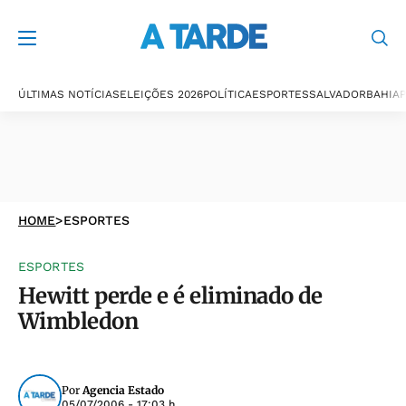
ÚLTIMAS NOTÍCIAS
ELEIÇÕES 2026
POLÍTICA
ESPORTES
SALVADOR
BAHIA
P
HOME
>
ESPORTES
ESPORTES
Hewitt perde e é eliminado de
Wimbledon
Por
Agencia Estado
05/07/2006 - 17:03 h