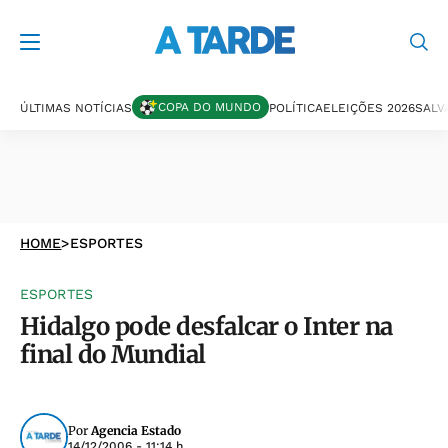
COPA DO MUNDO
ÚLTIMAS NOTÍCIAS
POLÍTICA
ELEIÇÕES 2026
SALV
HOME
>
ESPORTES
ESPORTES
Hidalgo pode desfalcar o Inter na
final do Mundial
Por
Agencia Estado
14/12/2006 - 11:14 h