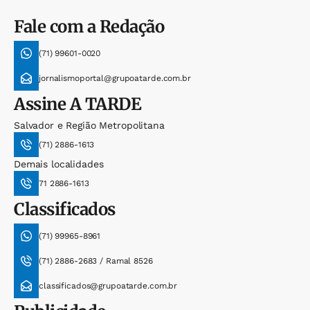
Fale com a Redação
(71) 99601-0020
jornalismoportal@grupoatarde.com.br
Assine
A TARDE
Salvador e Região Metropolitana
(71) 2886-1613
Demais localidades
71 2886-1613
Classificados
(71) 99965-8961
(71) 2886-2683 / Ramal 8526
classificados@grupoatarde.com.br