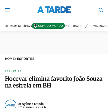
COPA DO MUNDO
ÚLTIMAS NOTÍCIAS
POLÍTICA
ELEIÇÕES 2026
SALV
HOME
>
ESPORTES
ESPORTES
Hocevar elimina favorito João Souza
na estreia em BH
Por
Agência Estado
14/09/2010 - 22:46 h