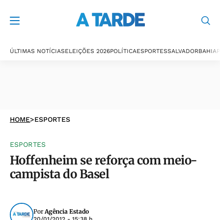
ÚLTIMAS NOTÍCIAS
ELEIÇÕES 2026
POLÍTICA
ESPORTES
SALVADOR
BAHIA
P
HOME
>
ESPORTES
ESPORTES
Hoffenheim se reforça com meio-
campista do Basel
Por
Agência Estado
20/01/2012 - 15:38 h