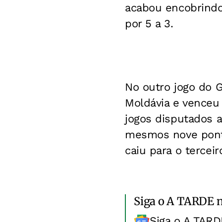
acabou encobrindo
por 5 a 3.
No outro jogo do G
Moldávia e venceu
jogos disputados 
mesmos nove ponto
caiu para o terceir
Siga o A TARDE 
Siga o A TARD