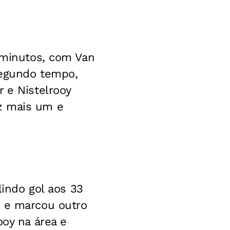
3 minutos, com Van
segundo tempo,
 e Nistelrooy
z mais um e
lindo gol aos 33
, e marcou outro
ooy na área e