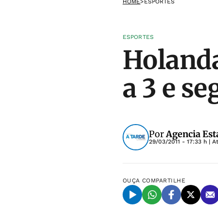
HOME
>
ESPORTES
ESPORTES
Holanda
a 3 e s
Por
Agencia Est
29/03/2011 - 17:33 h
| A
OUÇA
COMPARTILHE