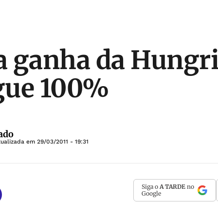
 ganha da Hungri
egue 100%
ado
tualizada em
29/03/2011 - 19:31
Siga o
A TARDE
no
Google