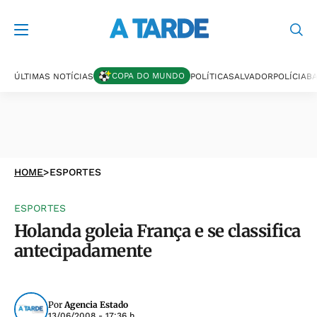
COPA DO MUNDO
ÚLTIMAS NOTÍCIAS
POLÍTICA
SALVADOR
POLÍCIA
BA
HOME
>
ESPORTES
ESPORTES
Holanda goleia França e se classifica
antecipadamente
Por
Agencia Estado
13/06/2008 - 17:36 h