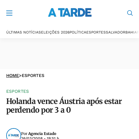
ÚLTIMAS NOTÍCIAS
ELEIÇÕES 2026
POLÍTICA
ESPORTES
SALVADOR
BAHIA
P
HOME
>
ESPORTES
ESPORTES
Holanda vence Áustria após estar
perdendo por 3 a 0
Por
Agencia Estado
26/03/2008 - 19:51 h