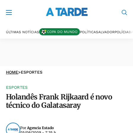
COPA DO MUNDO
ÚLTIMAS NOTÍCIAS
POLÍTICA
SALVADOR
POLÍCIA
BA
HOME
>
ESPORTES
ESPORTES
Holandês Frank Rijkaard é novo
técnico do Galatasaray
Por
Agencia Estado
05/06/2009 - 7:35 h