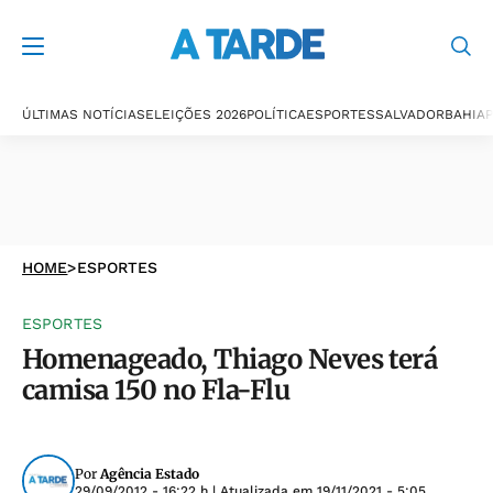
ÚLTIMAS NOTÍCIAS
ELEIÇÕES 2026
POLÍTICA
ESPORTES
SALVADOR
BAHIA
P
HOME
>
ESPORTES
ESPORTES
Homenageado, Thiago Neves terá
camisa 150 no Fla-Flu
Por
Agência Estado
29/09/2012 - 16:22 h
| Atualizada em
19/11/2021 - 5:05