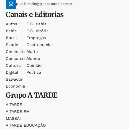
publicidade@grupoatarde.com.br
Canais e Editorias
Autos
E.c. Bahia
Bahia
E.c. Vitória
Brasil
Empregos
Saúde
Gastronomia
Cineinsite
Muito
Concursos
Mundo
Cultura
Opinião
Digital
Política
Salvador
Economia
Grupo
A TARDE
A TARDE
A TARDE FM
MASSA!
A TARDE EDUCAÇÃO