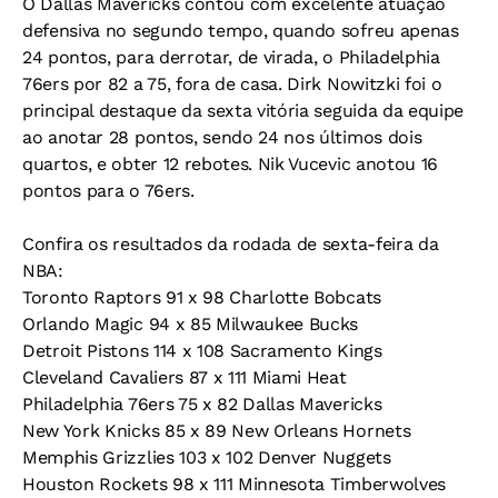
O Dallas Mavericks contou com excelente atuação
defensiva no segundo tempo, quando sofreu apenas
24 pontos, para derrotar, de virada, o Philadelphia
76ers por 82 a 75, fora de casa. Dirk Nowitzki foi o
principal destaque da sexta vitória seguida da equipe
ao anotar 28 pontos, sendo 24 nos últimos dois
quartos, e obter 12 rebotes. Nik Vucevic anotou 16
pontos para o 76ers.
Confira os resultados da rodada de sexta-feira da
NBA:
Toronto Raptors 91 x 98 Charlotte Bobcats
Orlando Magic 94 x 85 Milwaukee Bucks
Detroit Pistons 114 x 108 Sacramento Kings
Cleveland Cavaliers 87 x 111 Miami Heat
Philadelphia 76ers 75 x 82 Dallas Mavericks
New York Knicks 85 x 89 New Orleans Hornets
Memphis Grizzlies 103 x 102 Denver Nuggets
Houston Rockets 98 x 111 Minnesota Timberwolves