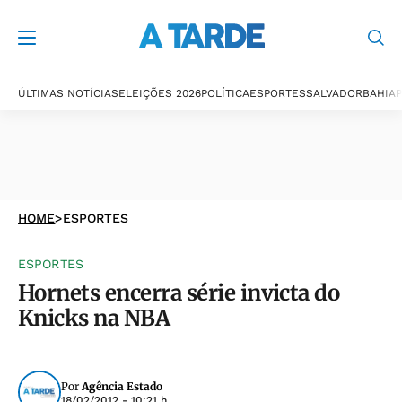
ÚLTIMAS NOTÍCIAS
ELEIÇÕES 2026
POLÍTICA
ESPORTES
SALVADOR
BAHIA
P
HOME
>
ESPORTES
ESPORTES
Hornets encerra série invicta do
Knicks na NBA
Por
Agência Estado
18/02/2012 - 10:21 h