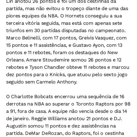
Lin anotou 26 pontos e foi um dos cestinhas da
partida, mas não evitou o tropeço diante de uma das
piores equipes da NBA. O Hornets conseguiu a sua
terceira vitória seguida, mas está com apenas sete
triunfos em 30 partidas disputadas no campeonato.
Marco Belinelli, com 17 pontos, Greivis Vasquez, com
15 pontos e 11 assistências, e Gustavo Ayon, com 13
pontos e 11 rebotes, foram os destaques do New
Orleans. Amare Stoudemire somou 26 pontos e 12
rebotes e Tyson Chandler obteve 11 rebotes e marcou
dez pontos para o Knicks, que atuou pelo sexto jogo
seguido sem Carmelo Anthony.
O Charlotte Bobcats encerrou uma sequência de 16
derrotas na NBA ao superar o Toronto Raptors por 98
a 91, fora de casa. A equipe não vencia desde o dia 14
de janeiro. Reggie Williams anotou 21 pontos e D.J.
Augustin somou 11 pontos e dez assistências na
partida. DeMar DeRozan, do Raptors, foi o cestinha