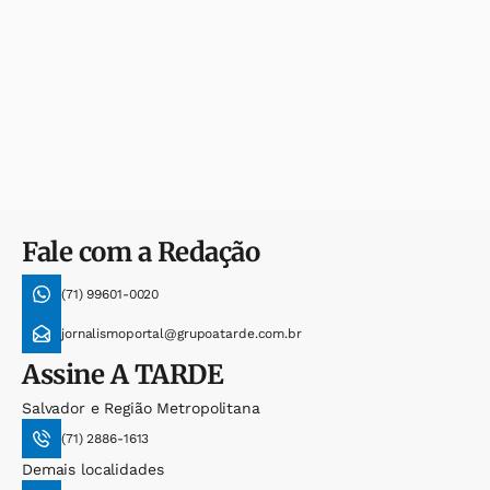
Fale com a Redação
(71) 99601-0020
jornalismoportal@grupoatarde.com.br
Assine
A TARDE
Salvador e Região Metropolitana
(71) 2886-1613
Demais localidades