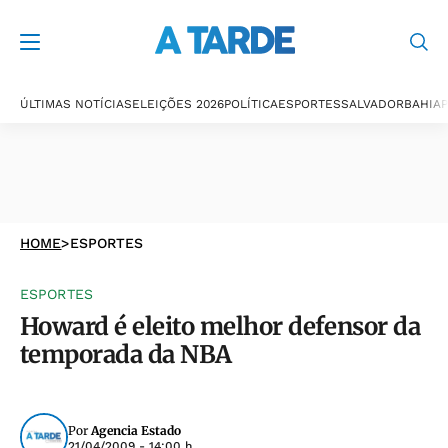
ÚLTIMAS NOTÍCIAS
ELEIÇÕES 2026
POLÍTICA
ESPORTES
SALVADOR
BAHIA
P
HOME
>
ESPORTES
ESPORTES
Howard é eleito melhor defensor da
temporada da NBA
Por
Agencia Estado
21/04/2009 - 14:00 h