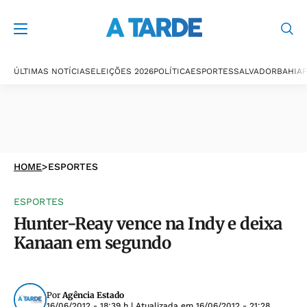
ÚLTIMAS NOTÍCIAS
ELEIÇÕES 2026
POLÍTICA
ESPORTES
SALVADOR
BAHIA
P
HOME
>
ESPORTES
ESPORTES
Hunter-Reay vence na Indy e deixa
Kanaan em segundo
Por
Agência Estado
16/06/2012 - 18:39 h
| Atualizada em
16/06/2012 - 21:28