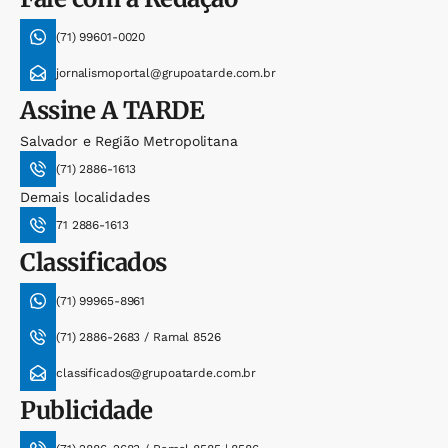
(71) 99601-0020
jornalismoportal@grupoatarde.com.br
Assine
A TARDE
Salvador e Região Metropolitana
(71) 2886-1613
Demais localidades
71 2886-1613
Classificados
(71) 99965-8961
(71) 2886-2683 / Ramal 8526
classificados@grupoatarde.com.br
Publicidade