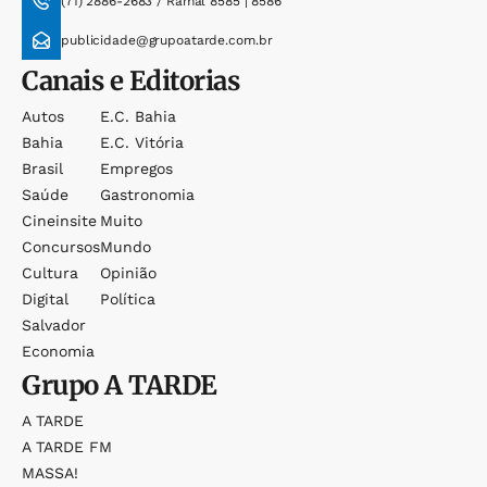
(71) 2886-2683 / Ramal 8585 | 8586
publicidade@grupoatarde.com.br
Canais e Editorias
Autos
E.c. Bahia
Bahia
E.c. Vitória
Brasil
Empregos
Saúde
Gastronomia
Cineinsite
Muito
Concursos
Mundo
Cultura
Opinião
Digital
Política
Salvador
Economia
Grupo
A TARDE
A TARDE
A TARDE FM
MASSA!