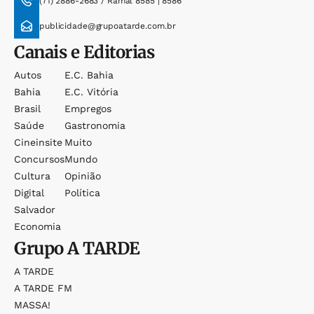
(71) 2886-2683 / Ramal 8585 | 8586
publicidade@grupoatarde.com.br
Canais e Editorias
Autos
E.c. Bahia
Bahia
E.c. Vitória
Brasil
Empregos
Saúde
Gastronomia
Cineinsite
Muito
Concursos
Mundo
Cultura
Opinião
Digital
Política
Salvador
Economia
Grupo
A TARDE
A TARDE
A TARDE FM
MASSA!