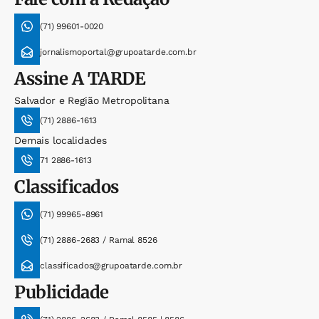
(71) 99601-0020
jornalismoportal@grupoatarde.com.br
Assine
A TARDE
Salvador e Região Metropolitana
(71) 2886-1613
Demais localidades
71 2886-1613
Classificados
(71) 99965-8961
(71) 2886-2683 / Ramal 8526
classificados@grupoatarde.com.br
Publicidade