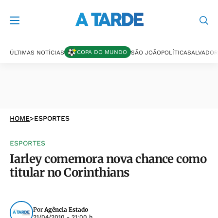
COPA DO MUNDO
ÚLTIMAS NOTÍCIAS
SÃO JOÃO
POLÍTICA
SALVADOR
HOME
>
ESPORTES
ESPORTES
Iarley comemora nova chance como
titular no Corinthians
Por
Agência Estado
21/04/2010 - 21:00 h