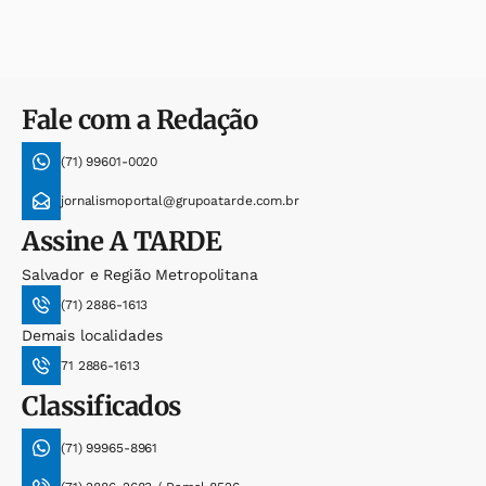
Fale com a Redação
(71) 99601-0020
jornalismoportal@grupoatarde.com.br
Assine
A TARDE
Salvador e Região Metropolitana
(71) 2886-1613
Demais localidades
71 2886-1613
Classificados
(71) 99965-8961