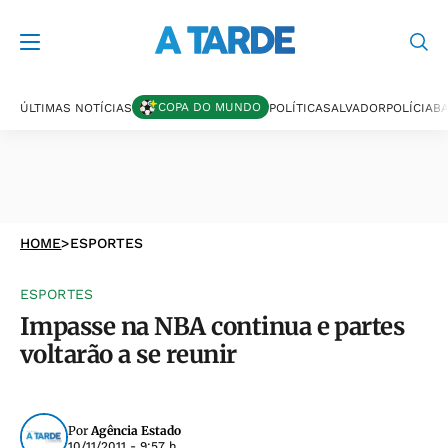
COPA DO MUNDO
ÚLTIMAS NOTÍCIAS
POLÍTICA
SALVADOR
POLÍCIA
BA
HOME
>
ESPORTES
ESPORTES
Impasse na NBA continua e partes
voltarão a se reunir
Por
Agência Estado
10/11/2011 - 9:57 h