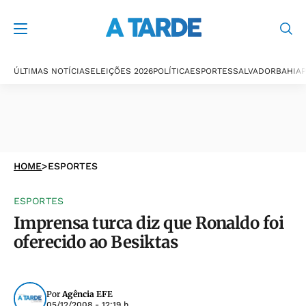
ÚLTIMAS NOTÍCIAS
ELEIÇÕES 2026
POLÍTICA
ESPORTES
SALVADOR
BAHIA
P
HOME
>
ESPORTES
ESPORTES
Imprensa turca diz que Ronaldo foi
oferecido ao Besiktas
Por
Agência EFE
05/12/2008 - 12:19 h