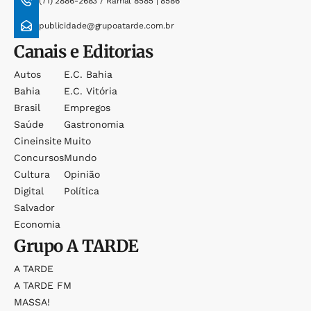
(71) 2886-2683 / Ramal 8585 | 8586
publicidade@grupoatarde.com.br
Canais e Editorias
Autos
E.c. Bahia
Bahia
E.c. Vitória
Brasil
Empregos
Saúde
Gastronomia
Cineinsite
Muito
Concursos
Mundo
Cultura
Opinião
Digital
Política
Salvador
Economia
Grupo
A TARDE
A TARDE
A TARDE FM
MASSA!