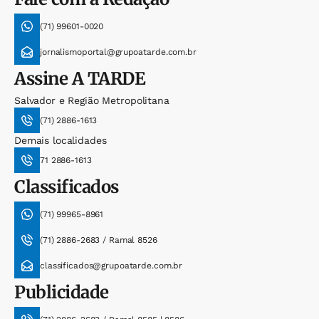
(71) 99601-0020
jornalismoportal@grupoatarde.com.br
Assine
A TARDE
Salvador e Região Metropolitana
(71) 2886-1613
Demais localidades
71 2886-1613
Classificados
(71) 99965-8961
(71) 2886-2683 / Ramal 8526
classificados@grupoatarde.com.br
Publicidade