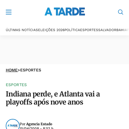
ÚLTIMAS NOTÍCIAS
ELEIÇÕES 2026
POLÍTICA
ESPORTES
SALVADOR
BAHIA
P
HOME
>
ESPORTES
ESPORTES
Indiana perde, e Atlanta vai a
playoffs após nove anos
Por
Agencia Estado
15/04/2008 - 8:52 h