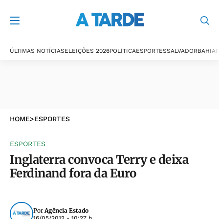
ÚLTIMAS NOTÍCIAS
ELEIÇÕES 2026
POLÍTICA
ESPORTES
SALVADOR
BAHIA
P
HOME
>
ESPORTES
ESPORTES
Inglaterra convoca Terry e deixa
Ferdinand fora da Euro
Por
Agência Estado
16/05/2012 - 10:27 h