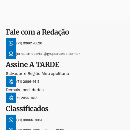
Fale com a Redação
(71) 99601-0020
jornalismoportal@grupoatarde.com.br
Assine
A TARDE
Salvador e Região Metropolitana
(71) 2886-1613
Demais localidades
71 2886-1613
Classificados
(71) 99965-8961