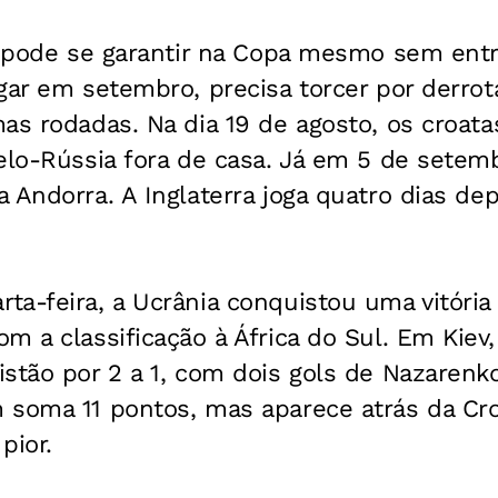
ra pode se garantir na Copa mesmo sem ent
gar em setembro, precisa torcer por derrot
as rodadas. Na dia 19 de agosto, os croat
elo-Rússia fora de casa. Já em 5 de setem
 Andorra. A Inglaterra joga quatro dias dep
a-feira, a Ucrânia conquistou uma vitória
m a classificação à África do Sul. Em Kiev,
stão por 2 a 1, com dois gols de Nazarenk
soma 11 pontos, mas aparece atrás da Croá
pior.