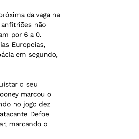
 próxima da vaga na
anfitriões não
m por 6 a 0.
ias Europeias,
oácia em segundo,
uistar o seu
 Rooney marcou o
ndo no jogo dez
 atacante Defoe
car, marcando o