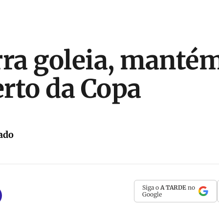
rra goleia, mant
erto da Copa
ado
Siga o
A TARDE
no
Google