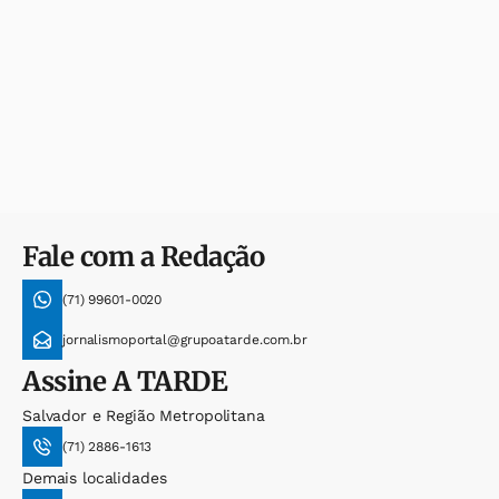
Fale com a Redação
(71) 99601-0020
jornalismoportal@grupoatarde.com.br
Assine
A TARDE
Salvador e Região Metropolitana
(71) 2886-1613
Demais localidades